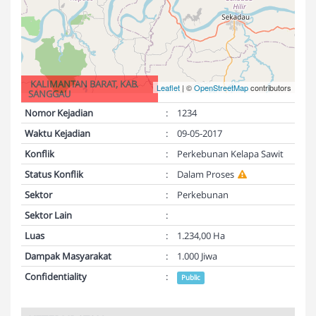
KALIMANTAN BARAT, KAB.
Leaflet
| ©
OpenStreetMap
contributors
SANGGAU
Nomor Kejadian
:
1234
Waktu Kejadian
:
09-05-2017
Konflik
:
Perkebunan Kelapa Sawit
Status Konflik
:
Dalam Proses
Sektor
:
Perkebunan
Sektor Lain
:
Luas
:
1.234,00 Ha
Dampak Masyarakat
:
1.000 Jiwa
Confidentiality
:
Public