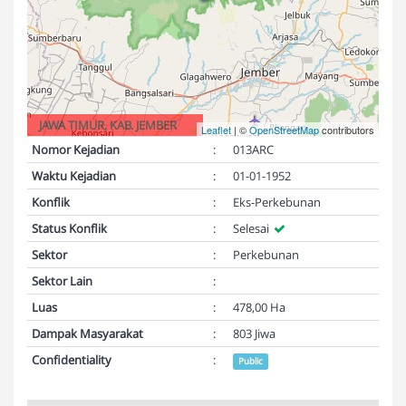
JAWA TIMUR, KAB. JEMBER
Leaflet
| ©
OpenStreetMap
contributors
Nomor Kejadian
:
013ARC
Waktu Kejadian
:
01-01-1952
Konflik
:
Eks-Perkebunan
Status Konflik
:
Selesai
Sektor
:
Perkebunan
Sektor Lain
:
Luas
:
478,00 Ha
Dampak Masyarakat
:
803 Jiwa
Confidentiality
:
Public