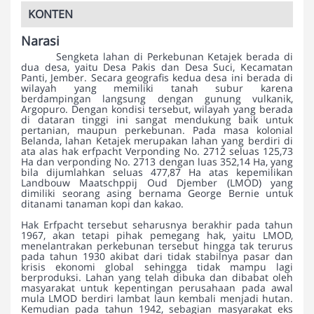
KONTEN
Narasi
Sengketa lahan di Perkebunan Ketajek berada di
dua desa, yaitu Desa Pakis dan Desa Suci, Kecamatan
Panti, Jember. Secara geografis kedua desa ini berada di
wilayah yang memiliki tanah subur karena
berdampingan langsung dengan gunung vulkanik,
Argopuro. Dengan kondisi tersebut, wilayah yang berada
di dataran tinggi ini sangat mendukung baik untuk
pertanian, maupun perkebunan. Pada masa kolonial
Belanda, lahan Ketajek merupakan lahan yang berdiri di
ata alas hak erfpacht Verponding No. 2712 seluas 125,73
Ha dan verponding No. 2713 dengan luas 352,14 Ha, yang
bila dijumlahkan seluas 477,87 Ha atas kepemilikan
Landbouw Maatschppij Oud Djember (LMOD) yang
dimiliki seorang asing bernama George Bernie untuk
ditanami tanaman kopi dan kakao.
Hak Erfpacht tersebut seharusnya berakhir pada tahun
1967, akan tetapi pihak pemegang hak, yaitu LMOD,
menelantrakan perkebunan tersebut hingga tak terurus
pada tahun 1930 akibat dari tidak stabilnya pasar dan
krisis ekonomi global sehingga tidak mampu lagi
berproduksi. Lahan yang telah dibuka dan dibabat oleh
masyarakat untuk kepentingan perusahaan pada awal
mula LMOD berdiri lambat laun kembali menjadi hutan.
Kemudian pada tahun 1942, sebagian masyarakat eks