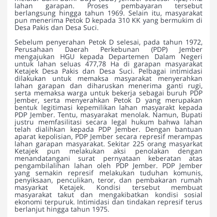
lahan garapan. Proses pembayaran tersebut
berlangsung hingga tahun 1969. Selain itu, masyarakat
pun menerima Petok D kepada 310 KK yang bermukim di
Desa Pakis dan Desa Suci.
Sebelum penyerahan Petok D selesai, pada tahun 1972,
Perusahaan Daerah Perkebunan (PDP) Jember
mengajukan HGU kepada Departemen Dalam Negeri
untuk lahan seluas 477,78 Ha di garapan masyarakat
Ketajek Desa Pakis dan Desa Suci. Pelbagai intimidasi
dilakukan untuk memaksa masyarakat menyerahkan
lahan garapan dan diharuskan menerima ganti rugi,
serta memaksa warga untuk bekerja sebagai buruh PDP
Jember, serta menyerahkan Petok D yang merupakan
bentuk legitimasi kepemilikan lahan masyarakt kepada
PDP Jember. Tentu, masyarakat menolak. Namun, Bupati
justru memfasilitasi secara legal hukum bahwa lahan
telah dialihkan kepada PDP Jember. Dengan bantuan
aparat kepolisian, PDP Jember secara represif merampas
lahan garapan masyarakat. Sekitar 225 orang masyarkat
Ketajek pun melakukan aksi penolakan dengan
menandatangani surat pernyataan keberatan atas
pengambilalihan lahan oleh PDP Jember. PDP Jember
yang semakin represif melakukan tuduhan komunis,
penyiksaan, penculikan, teror, dan pembakaran rumah
masyarkat Ketajek. Kondisi tersebut membuat
masyarakat takut dan mengakibatkan kondisi sosial
ekonomi terpuruk. Intimidasi dan tindakan represif terus
berlanjut hingga tahun 1975.