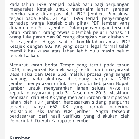
Pada tahun 1998 menjadi babak baru bagi perjuangan
masyarakat Ketajek untuk mereklaim lahan garapan
mereka yang dirampas oleh PDP Jember. Puncaknya
terjadi pada Rabu, 21 April 1999 terjadi penyerangan
terhadap warga Ketajek oleh pihak PDP Jember yang
dibantu oleh Polres Jember. Dalam penyerangan tersebut
jatuh korban 1 orang tewas ditembak peluru panas, 11
orang luka parah dan 98 orang ditangkap dan ditahan di
Polres Jember. Hingga saat ini konflik lahan antara PDP
Ketajek dengan 803 KK yang secara legal formal telah
memilik hak kuasa atas lahan lebih dulu masih belum
terselelsaikan.
Menurut koran berita Tempo yang terbit pada tahun
2013, masyarakat Ketajek yang terdiri dari masyarakat
Desa Pakis dan Desa Suci, melalui proses yang sangat
panjang, pada akhirnya di sidang paripurna DPRD
Jember menyatakan untuk menyetujui kebijakan Bupati
Jember untuk menyerahkan lahan seluas 477,8 Ha
kepada masyarakat pada 31 Desember 2013. Meskipun
demikian, dari 803 KK yang menjadi korban dirampasnya
lahan oleh PDP Jember, berdasarkan sidang paripurna
tersebut hanya 668 KK yang berhak menerima
redistribusi eks lahan PDP Jember. Angka tersebut
berdasarkan dari hasil verifikasi yang dilakukan oleh
Pemerintah Daerah Kabupaten Jember.
Sumber