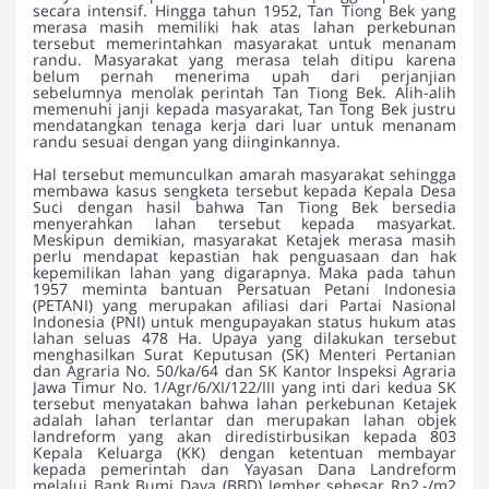
secara intensif. Hingga tahun 1952, Tan Tiong Bek yang
merasa masih memiliki hak atas lahan perkebunan
tersebut memerintahkan masyarakat untuk menanam
randu. Masyarakat yang merasa telah ditipu karena
belum pernah menerima upah dari perjanjian
sebelumnya menolak perintah Tan Tiong Bek. Alih-alih
memenuhi janji kepada masyarakat, Tan Tong Bek justru
mendatangkan tenaga kerja dari luar untuk menanam
randu sesuai dengan yang diinginkannya.
Hal tersebut memunculkan amarah masyarakat sehingga
membawa kasus sengketa tersebut kepada Kepala Desa
Suci dengan hasil bahwa Tan Tiong Bek bersedia
menyerahkan lahan tersebut kepada masyarkat.
Meskipun demikian, masyarakat Ketajek merasa masih
perlu mendapat kepastian hak penguasaan dan hak
kepemilikan lahan yang digarapnya. Maka pada tahun
1957 meminta bantuan Persatuan Petani Indonesia
(PETANI) yang merupakan afiliasi dari Partai Nasional
Indonesia (PNI) untuk mengupayakan status hukum atas
lahan seluas 478 Ha. Upaya yang dilakukan tersebut
menghasilkan Surat Keputusan (SK) Menteri Pertanian
dan Agraria No. 50/ka/64 dan SK Kantor Inspeksi Agraria
Jawa Timur No. 1/Agr/6/XI/122/III yang inti dari kedua SK
tersebut menyatakan bahwa lahan perkebunan Ketajek
adalah lahan terlantar dan merupakan lahan objek
landreform yang akan diredistirbusikan kepada 803
Kepala Keluarga (KK) dengan ketentuan membayar
kepada pemerintah dan Yayasan Dana Landreform
melalui Bank Bumi Daya (BBD) Jember sebesar Rp2,-/m2