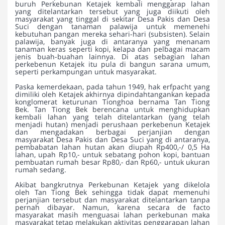
buruh Perkebunan Ketajek kembali menggarap lahan
yang ditelantarkan tersebut yang juga diikuti oleh
masyarakat yang tinggal di sekitar Desa Pakis dan Desa
Suci dengan tanaman palawija untuk memenehi
kebutuhan pangan mereka sehari-hari (subsisten). Selain
palawija, banyak juga di antaranya yang menanam
tanaman keras seperti kopi, kelapa dan pelbagai macam
jenis buah-buahan lainnya. Di atas sebagian lahan
perkebenun Ketajek itu pula di bangun sarana umum,
seperti perkampungan untuk masyarakat.
Paska kemerdekaan, pada tahun 1949, hak erfpacht yang
dimiliki oleh Ketajek akhirnya dipindahtangankan kepada
konglomerat keturunan Tionghoa bernama Tan Tiong
Bek. Tan Tiong Bek berencana untuk menghidupkan
kembali lahan yang telah ditelantarkan (yang telah
menjadi hutan) menjadi perushaan perkebenun Ketajek
dan mengadakan berbagai perjanjian dengan
masyarakat Desa Pakis dan Desa Suci yang di antaranya,
pembabatan lahan hutan akan diupah Rp400,-/ 0,5 Ha
lahan, upah Rp10,- untuk sebatang pohon kopi, bantuan
pembuatan rumah besar Rp80,- dan Rp60,- untuk ukuran
rumah sedang.
Akibat bangkrutnya Perkebunan Ketajek yang dikelola
oleh Tan Tiong Bek sehingga tidak dapat memenuhi
perjanjian tersebut dan masyarakat ditelantarkan tanpa
pernah dibayar. Namun, karena secara de facto
masyarakat masih menguasai lahan perkebunan maka
masyarakat tetap melakukan aktivitas penggarapan lahan