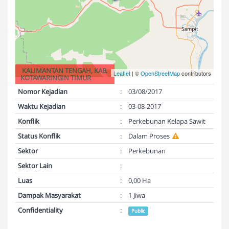
KALIMANTAN TENGAH, KAB.
Leaflet
| ©
OpenStreetMap
contributors
KOTAWARINGIN TIMUR
Nomor Kejadian
:
03/08/2017
Waktu Kejadian
:
03-08-2017
Konflik
:
Perkebunan Kelapa Sawit
Status Konflik
:
Dalam Proses
Sektor
:
Perkebunan
Sektor Lain
:
Luas
:
0,00 Ha
Dampak Masyarakat
:
1 Jiwa
Confidentiality
:
Public