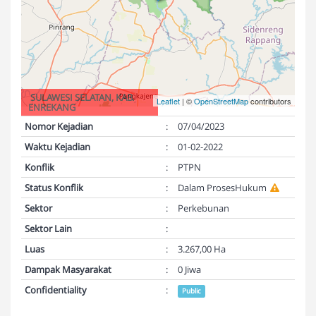
SULAWESI SELATAN, KAB.
Leaflet
| ©
OpenStreetMap
contributors
ENREKANG
Nomor Kejadian
:
07/04/2023
Waktu Kejadian
:
01-02-2022
Konflik
:
PTPN
Status Konflik
:
Dalam ProsesHukum
Sektor
:
Perkebunan
Sektor Lain
:
Luas
:
3.267,00 Ha
Dampak Masyarakat
:
0 Jiwa
Confidentiality
:
Public