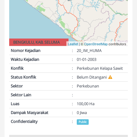
BENGKULU, KAB. SELUMA
Leaflet
| ©
OpenStreetMap
contributors
Nomor Kejadian
:
20_IM_HUMA
Waktu Kejadian
:
01-01-2003
Konflik
:
Perkebunan Kelapa Sawit
Status Konflik
:
Belum Ditangani
Sektor
:
Perkebunan
Sektor Lain
:
Luas
:
100,00 Ha
Dampak Masyarakat
:
0 Jiwa
Confidentiality
:
Public