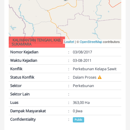
KALIMANTAN TENGAH, KAB.
Leaflet
| ©
OpenStreetMap
contributors
SUKAMARA
Nomor Kejadian
:
03/08/2017
Waktu Kejadian
:
03-08-2011
Konflik
:
Perkebunan Kelapa Sawit
Status Konflik
:
Dalam Proses
Sektor
:
Perkebunan
Sektor Lain
:
Luas
:
363,00 Ha
Dampak Masyarakat
:
0 Jiwa
Confidentiality
:
Public