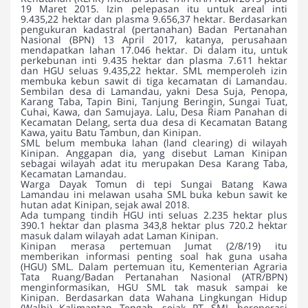
19 Maret 2015. Izin pelepasan itu untuk areal inti
9.435,22 hektar dan plasma 9.656,37 hektar. Berdasarkan
pengukuran kadastral (pertanahan) Badan Pertanahan
Nasional (BPN) 13 April 2017, katanya, perusahaan
mendapatkan lahan 17.046 hektar. Di dalam itu, untuk
perkebunan inti 9.435 hektar dan plasma 7.611 hektar
dan HGU seluas 9.435,22 hektar. SML memperoleh izin
membuka kebun sawit di tiga kecamatan di Lamandau.
Sembilan desa di Lamandau, yakni Desa Suja, Penopa,
Karang Taba, Tapin Bini, Tanjung Beringin, Sungai Tuat,
Cuhai, Kawa, dan Samujaya. Lalu, Desa Riam Panahan di
Kecamatan Delang, serta dua desa di Kecamatan Batang
Kawa, yaitu Batu Tambun, dan Kinipan.
SML belum membuka lahan (land clearing) di wilayah
Kinipan. Anggapan dia, yang disebut Laman Kinipan
sebagai wilayah adat itu merupakan Desa Karang Taba,
Kecamatan Lamandau.
Warga Dayak Tomun di tepi Sungai Batang Kawa
Lamandau ini melawan usaha SML buka kebun sawit ke
hutan adat Kinipan, sejak awal 2018.
Ada tumpang tindih HGU inti seluas 2.235 hektar plus
390.1 hektar dan plasma 343,8 hektar plus 720.2 hektar
masuk dalam wilayah adat Laman Kinipan.
Kinipan merasa pertemuan Jumat (2/8/19) itu
memberikan informasi penting soal hak guna usaha
(HGU) SML. Dalam pertemuan itu, Kementerian Agraria
Tata Ruang/Badan Pertanahan Nasional (ATR/BPN)
menginformasikan, HGU SML tak masuk sampai ke
Kinipan. Berdasarkan data Wahana Lingkungan Hidup
(Walhi) Kalimantan Tengah, sejak PT SML beroperasi