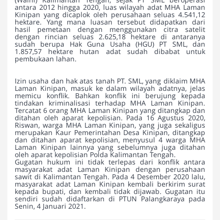
antara 2012 hingga 2020, luas wilayah adat MHA Laman
Kinipan yang dicaplok oleh perusahaan seluas 4.541,12
hektare. Yang mana luasan tersebut didapatkan dari
hasil pemetaan dengan menggunakan citra satelit
dengan rincian seluas 2.625,18 hektare di antaranya
sudah berupa Hak Guna Usaha (HGU) PT SML, dan
1.857,57 hektare hutan adat sudah dibabat untuk
pembukaan lahan.
Izin usaha dan hak atas tanah PT. SML, yang diklaim MHA
Laman Kinipan, masuk ke dalam wilayah adatnya, jelas
memicu konflik. Bahkan konflik ini berujung kepada
tindakan kriminalisasi terhadap MHA Laman Kinipan.
Tercatat 6 orang MHA Laman Kinipan yang ditangkap dan
ditahan oleh aparat kepolisian. Pada 16 Agustus 2020,
Riswan, warga MHA Laman Kinipan, yang juga sekaligus
merupakan Kaur Pemerintahan Desa Kinipan, ditangkap
dan ditahan aparat kepolisian, menyusul 4 warga MHA
Laman Kinipan lainnya yang sebelumnya juga ditahan
oleh aparat kepolisian Polda Kalimantan Tengah.
Gugatan hukum ini tidak terlepas dari konflik antara
masyarakat adat Laman Kinipan dengan perusahaan
sawit di Kalimantan Tengah. Pada 4 Desember 2020 lalu,
masyarakat adat Laman Kinipan kembali berkirim surat
kepada bupati, dan kembali tidak dijawab. Gugatan itu
sendiri sudah didaftarkan di PTUN Palangkaraya pada
Senin, 4 Januari 2021.