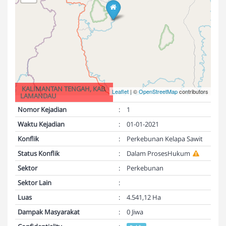
KALIMANTAN TENGAH, KAB.
Leaflet
| ©
OpenStreetMap
contributors
LAMANDAU
Nomor Kejadian
:
1
Waktu Kejadian
:
01-01-2021
Konflik
:
Perkebunan Kelapa Sawit
Status Konflik
:
Dalam ProsesHukum
Sektor
:
Perkebunan
Sektor Lain
:
Luas
:
4.541,12 Ha
Dampak Masyarakat
:
0 Jiwa