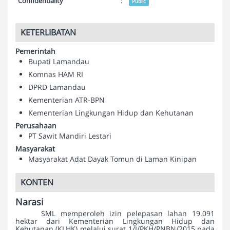
Confidentiality
:
Public
KETERLIBATAN
Pemerintah
Bupati Lamandau
Komnas HAM RI
DPRD Lamandau
Kementerian ATR-BPN
Kementerian Lingkungan Hidup dan Kehutanan
Perusahaan
PT Sawit Mandiri Lestari
Masyarakat
Masyarakat Adat Dayak Tomun di Laman Kinipan
KONTEN
Narasi
SML memperoleh izin pelepasan lahan 19.091
hektar dari Kementerian Lingkungan Hidup dan
Kehutanan (KLHK) melalui surat 1/I/PKH/PNBN/2015 pada