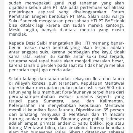
sudah menyepakati ganti rugi tanaman yang akan
dijadikan kebun oleh PT BAE pada pertemuan sosialisasi
penjaringan aspirasi yang diselenggarakan Forum
Kemitraan Enegeri bentukan PT BAE. Salah satu warga
Suku Sanenek mengatakan perusahaan HTI PT BAE tidak
bisa ditolak lagi karena izin sudah mereka kantongi.
Meski begitu, banyak diantara mereka yang masih
menolak.
Kepada Desa Saibi mengatakan jika HTI memang benar-
benar masuk maka bentrok yang akan terjadi adalah
antar anggota suku karena pembagian (fee kayu) tidak
sama rata. Selain itu konflik antar suku bisa terjadi,
terutama soal tapal batas akan menjadi masalah besar,
karena tanah diperoleh pada saat itu tidak hanya melalui
pencarian tapi juga denda adat.
Selain ladang dan tanah adat, kekayaan flora dan fauna
di wilayah konsesi pun terancam. Kepulauan Mentawai
diperkirakan merupakan pulau-pulau asli sejak 500 ribu
tahun yang lalu membuat flora-faunanya terpelihara dari
perubahan-perubahan evolusi dinamis seperti yang
terjadi pada Sumatera, Jawa, dan Kalimantan.
Keterpisahan ini menyebabkan Kepulauan Mentawai
memiliki keunikan flora faunda. Diperkirakan 65 persen
dari binatang menyusui di Mentawai dan 14 macam
burung adalah endemik. Binatang yang paling istimewa
adalah empat primata endemic, yaitu bokkoi, joja atau
lutung Mentawai bilou, dan simakobu. Karena keunikan
alam dan budayanya, Pulau Siberut ditetapkan sebagai