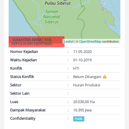
SUMATERA BARAT, KAB.
Leaflet
| ©
OpenStreetMap
contributors
KEPULAUAN MENTAWAI
Nomor Kejadian
:
11-05-2020
Waktu Kejadian
:
01-10-2019
Konflik
:
HTI
Status Konflik
:
Belum Ditangani
Sektor
:
Hutan Produksi
Sektor Lain
:
Luas
:
20.030,00 Ha
Dampak Masyarakat
:
10.395 Jiwa
Confidentiality
:
Public