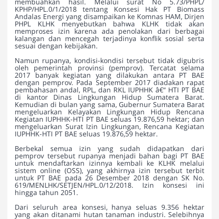
membuahkan hasil. Melalui surat No 5.73/PHPL/
KPHP/HPL.0/1/2018 tentang Konsesi Hak PT Biomass
Andalas Energi yang disampaikan ke Komnas HAM, Dirjen
PHPL KLHK menyebutkan bahwa KLHK tidak akan
memproses izin karena ada penolakan dari berbagai
kalangan dan mencegah terjadinya konflik sosial serta
sesuai dengan kebijakan.
Namun rupanya, kondisi-kondisi tersebut tidak digubris
oleh pemerintah provinsi (pemprov). Tercatat selama
2017 banyak kegiatan yang dilakukan antara PT BAE
dengan pemprov. Pada September 2017 diadakan rapat
pembahasan andal, RPL, dan RKL IUPHHK â€“ HTI PT BAE
di kantor Dinas Lingkungan Hidup Sumatera Barat.
Kemudian di bulan yang sama, Gubernur Sumatera Barat
mengeluarkan Kelayakan Lingkungan Hidup Rencana
Kegiatan IUPHHK-HTI PT BAE seluas 19.876,59 hektar; dan
mengeluarkan Surat Izin Lingkungan, Rencana Kegiatan
IUPHHK-HTI PT BAE seluas 19.876,59 hektar.
Berbekal semua izin yang sudah didapatkan dari
pemprov tersebut rupanya menjadi bahan bagi PT BAE
untuk mendaftarkan izinnya kembali ke KLHK melalui
sistem online (OSS), yang akhirnya izin tersebut terbit
untuk PT BAE pada 26 Desember 2018 dengan SK No.
619/MENLHK/SETJEN/HPL.0/12/2018. Izin konsesi ini
hingga tahun 2051.
Dari seluruh area konsesi, hanya seluas 9.356 hektar
yang akan ditanami hutan tanaman industri. Selebihnya