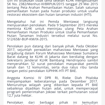
izin ini dilakukan tidak lama setelah KLHK mengeluarkan
SK No. 2382/Menhut-VI/BRPUK/2015 tanggal 29 Mei 2015
tentang Peta Arahan Pemanfaatan Hutan. Salah satunya
pemanfaatan hutan pada hutan produksi untuk usaha
restorasi ekosistem dan hutan tanaman industri (HTI).
Mengetahui hal ini Pemda Mentawai langsung
menyuarakan penolakan. Pada 9 September 2015 mereka
meminta KLHK untuk meninjau ulang Peta Arahan
Pemanfaatan Hutan Produksi untuk Usaha Pemanfaatan
Hutan Tanaman Industri tersebut melalui surat No.
512/658/-BUP-KM/IX-2015.
Penolakan pun datang dari banyak pihak. Pada Oktober
2017, sejumlah perwakilan mahasiswa Mentawai yang
tergabung dalam Forum Mahasiswa Mentawai Sumatera
Barat datang ke KLHK di Jakarta dan berdialog dengan
Sekretaris Jenderal KLHK Bambang Hendroyono sambil
menyerahkan 52 surat penolakan masyarakat pemilik
tanah dan 12 komunitas, serta dua ratus ribu tanda
tangan petisi penolakan IUPHHK-HTI PT BAE.
Anggota Komisi IV DPR RI, Rieke Diah Pitaloka
menyampaikan keberatannya pada Desember 2017.
Menurutnya wilayah yang diberikan kepada PT BAE
sebaiknya dijadikan hutan adat, untuk mempercepat
program pemerintahan Jokowi terkait perhutanan sosial
12,7 juta hektar.
Penolakan dari berbagai pihak ini kemudian