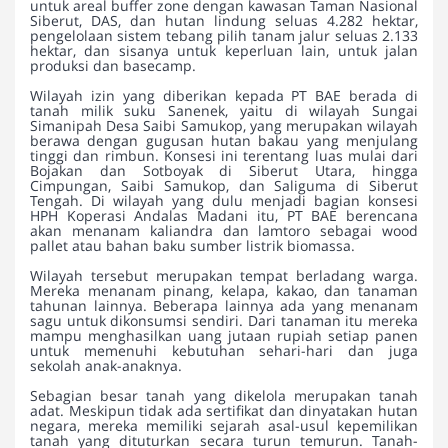
untuk areal buffer zone dengan kawasan Taman Nasional
Siberut, DAS, dan hutan lindung seluas 4.282 hektar,
pengelolaan sistem tebang pilih tanam jalur seluas 2.133
hektar, dan sisanya untuk keperluan lain, untuk jalan
produksi dan basecamp.
Wilayah izin yang diberikan kepada PT BAE berada di
tanah milik suku Sanenek, yaitu di wilayah Sungai
Simanipah Desa Saibi Samukop, yang merupakan wilayah
berawa dengan gugusan hutan bakau yang menjulang
tinggi dan rimbun. Konsesi ini terentang luas mulai dari
Bojakan dan Sotboyak di Siberut Utara, hingga
Cimpungan, Saibi Samukop, dan Saliguma di Siberut
Tengah. Di wilayah yang dulu menjadi bagian konsesi
HPH Koperasi Andalas Madani itu, PT BAE berencana
akan menanam kaliandra dan lamtoro sebagai wood
pallet atau bahan baku sumber listrik biomassa.
Wilayah tersebut merupakan tempat berladang warga.
Mereka menanam pinang, kelapa, kakao, dan tanaman
tahunan lainnya. Beberapa lainnya ada yang menanam
sagu untuk dikonsumsi sendiri. Dari tanaman itu mereka
mampu menghasilkan uang jutaan rupiah setiap panen
untuk memenuhi kebutuhan sehari-hari dan juga
sekolah anak-anaknya.
Sebagian besar tanah yang dikelola merupakan tanah
adat. Meskipun tidak ada sertifikat dan dinyatakan hutan
negara, mereka memiliki sejarah asal-usul kepemilikan
tanah yang dituturkan secara turun temurun. Tanah-