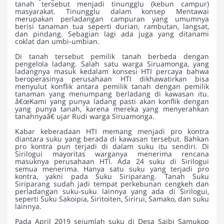
tanah tersebut menjadi tinungglu (kebun campur)
masyarakat. Tinungglu dalam konsep Mentawai
merupakan perladangan campuran yang umumnya
berisi tanaman tua seperti durian, rambutan, langsat,
dan pindang. Sebagian lagi ada juga yang ditanami
coklat dan umbi-umbian.
Di tanah tersebut pemilik tanah berbeda dengan
pengelola ladang. Salah satu warga Siruamonga, yang
ladangnya masuk kedalam konsesi HTI percaya bahwa
beroperasinya perusahaan HTI dikhawatirkan bisa
menyulut konflik antara pemilik tanah dengan pemilik
tanaman yang menumpang berladang di kawasan itu.
â€œKami yang punya ladang pasti akan konflik dengan
yang punya tanah, karena mereka yang menyerahkan
tanahnyaâ€ ujar Rudi warga Siruamonga.
Kabar keberadaan HTI memang menjadi pro kontra
diantara suku yang berada di kawasan tersebut. Bahkan
pro kontra pun terjadi di dalam suku itu sendiri. Di
Sirilogui mayoritas warganya menerima rencana
masuknya perusahaan HTI. Ada 24 suku di Sirilogui
semua menerima. Hanya satu suku yang terjadi pro
kontra, yakni pada Suku Siriparang. Tanah Suku
Siriparang sudah jadi tempat perkebunan cengkeh dan
perladangan suku-suku lainnya yang ada di Sirilogui,
seperti Suku Sakoipia, Siritoiten, Sirirui, Samako, dan suku
lainnya.
Pada April 2019 sejumlah suku di Desa Saibi Samukop