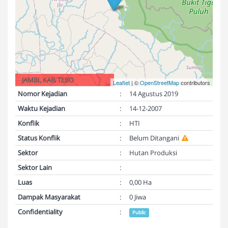
JAMBI, KAB. TEBO
Leaflet
| ©
OpenStreetMap
contributors
Nomor Kejadian
:
14 Agustus 2019
Waktu Kejadian
:
14-12-2007
Konflik
:
HTI
Status Konflik
:
Belum Ditangani
Sektor
:
Hutan Produksi
Sektor Lain
:
Luas
:
0,00 Ha
Dampak Masyarakat
:
0 Jiwa
Confidentiality
:
Public