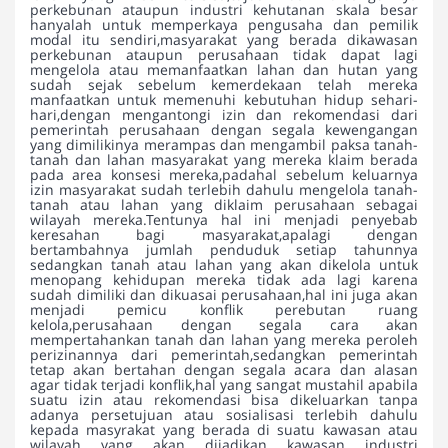
perkebunan ataupun industri kehutanan skala besar
hanyalah untuk memperkaya pengusaha dan pemilik
modal itu sendiri,masyarakat yang berada dikawasan
perkebunan ataupun perusahaan tidak dapat lagi
mengelola atau memanfaatkan lahan dan hutan yang
sudah sejak sebelum kemerdekaan telah mereka
manfaatkan untuk memenuhi kebutuhan hidup sehari-
hari,dengan mengantongi izin dan rekomendasi dari
pemerintah perusahaan dengan segala kewengangan
yang dimilikinya merampas dan mengambil paksa tanah-
tanah dan lahan masyarakat yang mereka klaim berada
pada area konsesi mereka,padahal sebelum keluarnya
izin masyarakat sudah terlebih dahulu mengelola tanah-
tanah atau lahan yang diklaim perusahaan sebagai
wilayah mereka.Tentunya hal ini menjadi penyebab
keresahan bagi masyarakat,apalagi dengan
bertambahnya jumlah penduduk setiap tahunnya
sedangkan tanah atau lahan yang akan dikelola untuk
menopang kehidupan mereka tidak ada lagi karena
sudah dimiliki dan dikuasai perusahaan,hal ini juga akan
menjadi pemicu konflik perebutan ruang
kelola,perusahaan dengan segala cara akan
mempertahankan tanah dan lahan yang mereka peroleh
perizinannya dari pemerintah,sedangkan pemerintah
tetap akan bertahan dengan segala acara dan alasan
agar tidak terjadi konflik,hal yang sangat mustahil apabila
suatu izin atau rekomendasi bisa dikeluarkan tanpa
adanya persetujuan atau sosialisasi terlebih dahulu
kepada masyrakat yang berada di suatu kawasan atau
wilayah yang akan dijadikan kawasan industri