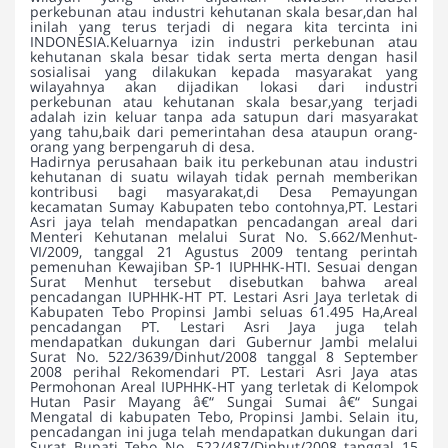
perkebunan atau industri kehutanan skala besar,dan hal
inilah yang terus terjadi di negara kita tercinta ini
INDONESIA.Keluarnya izin industri perkebunan atau
kehutanan skala besar tidak serta merta dengan hasil
sosialisai yang dilakukan kepada masyarakat yang
wilayahnya akan dijadikan lokasi dari industri
perkebunan atau kehutanan skala besar,yang terjadi
adalah izin keluar tanpa ada satupun dari masyarakat
yang tahu,baik dari pemerintahan desa ataupun orang-
orang yang berpengaruh di desa.
Hadirnya perusahaan baik itu perkebunan atau industri
kehutanan di suatu wilayah tidak pernah memberikan
kontribusi bagi masyarakat,di Desa Pemayungan
kecamatan Sumay Kabupaten tebo contohnya,PT. Lestari
Asri jaya telah mendapatkan pencadangan areal dari
Menteri Kehutanan melalui Surat No. S.662/Menhut-
VI/2009, tanggal 21 Agustus 2009 tentang perintah
pemenuhan Kewajiban SP-1 IUPHHK-HTI. Sesuai dengan
Surat Menhut tersebut disebutkan bahwa areal
pencadangan IUPHHK-HT PT. Lestari Asri Jaya terletak di
Kabupaten Tebo Propinsi Jambi seluas 61.495 Ha,Areal
pencadangan PT. Lestari Asri Jaya juga telah
mendapatkan dukungan dari Gubernur Jambi melalui
Surat No. 522/3639/Dinhut/2008 tanggal 8 September
2008 perihal Rekomendari PT. Lestari Asri Jaya atas
Permohonan Areal IUPHHK-HT yang terletak di Kelompok
Hutan Pasir Mayang â€“ Sungai Sumai â€“ Sungai
Mengatal di kabupaten Tebo, Propinsi Jambi. Selain itu,
pencadangan ini juga telah mendapatkan dukungan dari
Surat Bupati Tebo No. 522/487/Dinhut/2008 tanggal 15