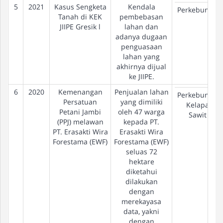
5
2021
Kasus Sengketa
Kendala
Perkebunan
Tanah di KEK
pembebasan
JIIPE Gresik l
lahan dan
adanya dugaan
penguasaan
lahan yang
akhirnya dijual
ke JIIPE.
6
2020
Kemenangan
Penjualan lahan
Perkebunan
Persatuan
yang dimiliki
Kelapa
Petani Jambi
oleh 47 warga
Sawit
(PPJ) melawan
kepada PT.
PT. Erasakti Wira
Erasakti Wira
Forestama (EWF)
Forestama (EWF)
seluas 72
hektare
diketahui
dilakukan
dengan
merekayasa
data, yakni
dengan