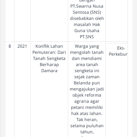
PT.Swarna Nusa
Sentosa (SNS)
disebabkan oleh
masalah Hak
Guna Usaha
PT.SNS
8
2021
Konflik Lahan
Warga yang
Eks-
Pemuteran: Dari
mengolah tanah
Perkebunan
Tanah Sengketa
dan mendiami
Berharap
area tanah
Damara
sengketa ini
sejak zaman
Belanda pun
mengajukan jadi
objek reforma
agraria agar
petani memiliki
hak atas lahan.
Tak heran,
selama puluhan
tahun,