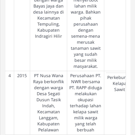
Bayas Jaya dan
lahan milik
desa lainnya di
warga. Bahkan
Kecamatan
pihak
Tempuling,
perusahaan
Kabupaten
dengan
Indragiri Hilir
semena-mena
merusak
tanaman sawit
yang sudah
besar milik
masyarakat.
4
2015
PT Nusa Wana
Perusahaan PT.
Perkebunan
Raya berkonflik
NWR bersama
Kelapa
dengan warga
PT. RAPP diduga
Sawit
Desa Segati
melakukan
Dusun Tasik
okupasi
Indah,
terhadap lahan
Kecamatan
kelapa sawit
Langgam,
milik warga
Kabupaten
yang telah
Pelalawan
berbuah