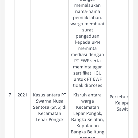
memalsukan
nama-nama
pemilik lahan.
warga membuat
surat
pengaduan
kepada BPN
meminta
mediasi dengan
PT EWF serta
meminta agar
sertifikat HGU
untuk PT EWF
tidak diproses
7
2021
Kasus antara PT
Kisruh antara
Perkebunan
Swarna Nusa
warga
Kelapa
Sentosa (SNS) di
Kecamatan
Sawit
Kecamatan
Lepar Pongok,
Lepar Pongok
Bangka Selatan,
Kepulauan
Bangka Belitung
dengan