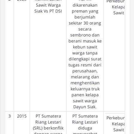
Perkebunan
Sawit Warga
dikarenakan
Kelapa
Siak Vs PT DSI
preman yang
Sawit
berjumlah
sekitar 30 orang
secara
sembrono dan
berani masuk ke
kebun sawit
warga tanpa
dilengkapi surat
tugas resmi dari
perusahaan,
melarang dan
menghentikan
keluarnya truk
panen kelapa
sawit warga
Dayun Siak.
3
2015
PT Sumatera
PT Sumatera
Perkebunan
Riang Lestari
Riang Lestari
Kelapa
(SRL) berkonflik
diduga
Sawit
dengan warga
menyerobot