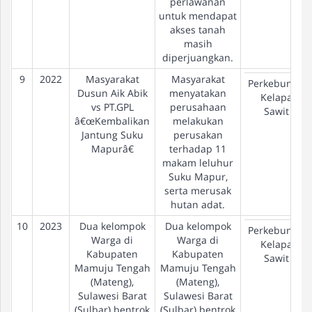
perlawanan
untuk mendapat
akses tanah
masih
diperjuangkan.
9
2022
Masyarakat
Masyarakat
Perkebunan
Dusun Aik Abik
menyatakan
Kelapa
vs PT.GPL
perusahaan
Sawit
â€œKembalikan
melakukan
Jantung Suku
perusakan
Mapurâ€
terhadap 11
makam leluhur
Suku Mapur,
serta merusak
hutan adat.
10
2023
Dua kelompok
Dua kelompok
Perkebunan
Warga di
Warga di
Kelapa
Kabupaten
Kabupaten
Sawit
Mamuju Tengah
Mamuju Tengah
(Mateng),
(Mateng),
Sulawesi Barat
Sulawesi Barat
(Sulbar) bentrok
(Sulbar) bentrok