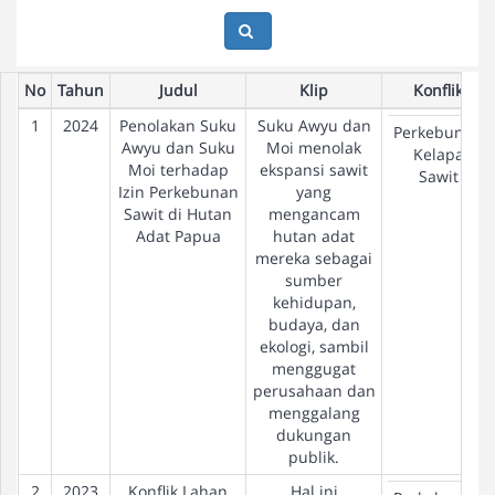
No
Tahun
Judul
Klip
Konflik
1
2024
Penolakan Suku
Suku Awyu dan
Perkebunan
Awyu dan Suku
Moi menolak
Kelapa
Moi terhadap
ekspansi sawit
Sawit
Izin Perkebunan
yang
Sawit di Hutan
mengancam
Adat Papua
hutan adat
mereka sebagai
sumber
kehidupan,
budaya, dan
ekologi, sambil
menggugat
perusahaan dan
menggalang
dukungan
publik.
2
2023
Konflik Lahan
Hal ini