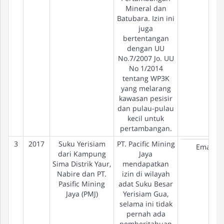
Mineral dan
Batubara. Izin ini
juga
bertentangan
dengan UU
No.7/2007 Jo. UU
No 1/2014
tentang WP3K
yang melarang
kawasan pesisir
dan pulau-pulau
kecil untuk
pertambangan.
3
2017
Suku Yerisiam
PT. Pacific Mining
Emas
dari Kampung
Jaya
Sima Distrik Yaur,
mendapatkan
Nabire dan PT.
izin di wilayah
Pasific Mining
adat Suku Besar
Jaya (PMJ)
Yerisiam Gua,
selama ini tidak
pernah ada
pemberitahuan