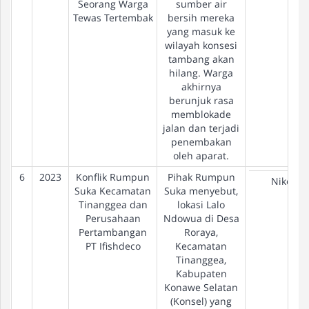
Seorang Warga
sumber air
Tewas Tertembak
bersih mereka
yang masuk ke
wilayah konsesi
tambang akan
hilang. Warga
akhirnya
berunjuk rasa
memblokade
jalan dan terjadi
penembakan
oleh aparat.
6
2023
Konflik Rumpun
Pihak Rumpun
Nikel
Suka Kecamatan
Suka menyebut,
Tinanggea dan
lokasi Lalo
Perusahaan
Ndowua di Desa
Pertambangan
Roraya,
PT Ifishdeco
Kecamatan
Tinanggea,
Kabupaten
Konawe Selatan
(Konsel) yang