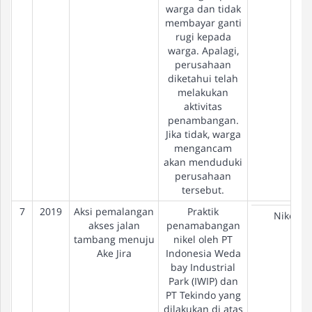
warga dan tidak
membayar ganti
rugi kepada
warga. Apalagi,
perusahaan
diketahui telah
melakukan
aktivitas
penambangan.
Jika tidak, warga
mengancam
akan menduduki
perusahaan
tersebut.
7
2019
Aksi pemalangan
Praktik
Nikel
akses jalan
penamabangan
tambang menuju
nikel oleh PT
Ake Jira
Indonesia Weda
bay Industrial
Park (IWIP) dan
PT Tekindo yang
dilakukan di atas