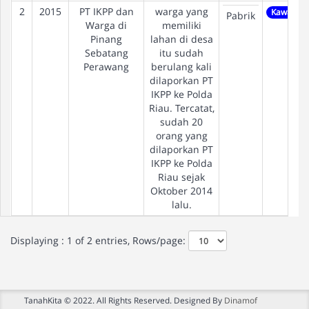
2
2015
PT IKPP dan
warga yang
Kawasan I
Pabrik
Warga di
memiliki
Pinang
lahan di desa
Sebatang
itu sudah
Perawang
berulang kali
dilaporkan PT
IKPP ke Polda
Riau. Tercatat,
sudah 20
orang yang
dilaporkan PT
IKPP ke Polda
Riau sejak
Oktober 2014
lalu.
Displaying : 1 of 2 entries, Rows/page:
TanahKita © 2022. All Rights Reserved. Designed By
Dinamof