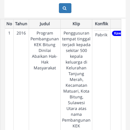
No
Tahun
Judul
Klip
Konflik
Sekt
1
2016
Program
Penggusuran
Kawasan I
Pabrik
Pembangunan
tempat tinggal
KEK Bitung
terjadi kepada
Dinilai
sekitar 500
Abaikan Hak-
kepala
Hak
keluarga di
Masyarakat
Kelurahan
Tanjung
Merah,
Kecamatan
Matuari, Kota
Bitung,
Sulawesi
Utara atas
nama
Pembangunan
KEK