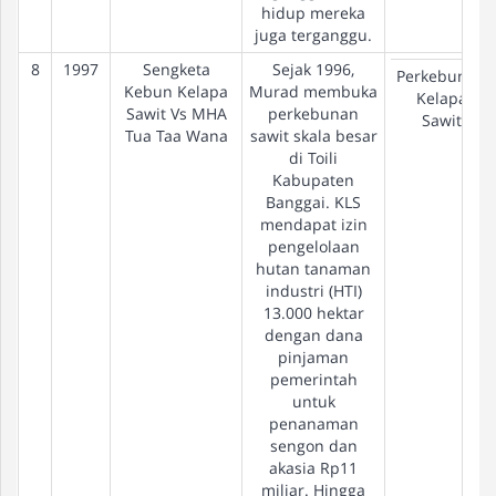
hidup mereka
juga terganggu.
8
1997
Sengketa
Sejak 1996,
Perkebunan
Kebun Kelapa
Murad membuka
Kelapa
Sawit Vs MHA
perkebunan
Sawit
Tua Taa Wana
sawit skala besar
di Toili
Kabupaten
Banggai. KLS
mendapat izin
pengelolaan
hutan tanaman
industri (HTI)
13.000 hektar
dengan dana
pinjaman
pemerintah
untuk
penanaman
sengon dan
akasia Rp11
miliar. Hingga