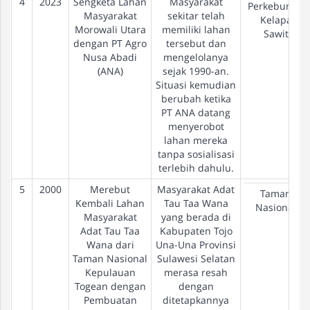
4
2023
Sengketa Lahan
Masyarakat
Perkebunan
Masyarakat
sekitar telah
Kelapa
Morowali Utara
memiliki lahan
Sawit
dengan PT Agro
tersebut dan
Nusa Abadi
mengelolanya
(ANA)
sejak 1990-an.
Situasi kemudian
berubah ketika
PT ANA datang
menyerobot
lahan mereka
tanpa sosialisasi
terlebih dahulu.
5
2000
Merebut
Masyarakat Adat
Taman
Kembali Lahan
Tau Taa Wana
Nasional
Masyarakat
yang berada di
Adat Tau Taa
Kabupaten Tojo
Wana dari
Una-Una Provinsi
Taman Nasional
Sulawesi Selatan
Kepulauan
merasa resah
Togean dengan
dengan
Pembuatan
ditetapkannya