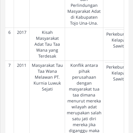
Perlindungan
Masyarakat Adat
di Kabupaten
Tojo Una-Una.
6
2017
Kisah
Perkebunan
Masyarakat
Kelapa
Adat Tau Taa
Sawit
Wana yang
Terdesak
7
2011
Masyarakat Tau
Konflik antara
Perkebunan
Taa Wana
pihak
Kelapa
Melawan PT.
perusahaan
Sawit
Kurnia Luwuk
dengan
Sejati
masyarakat tua
taa dimana
menurut mereka
wilayah adat
merupakan salah
satu jati diri
mereka jika
diganggu maka