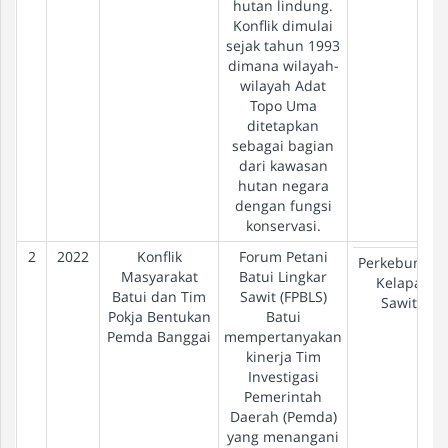
hutan lindung.
Konflik dimulai
sejak tahun 1993
dimana wilayah-
wilayah Adat
Topo Uma
ditetapkan
sebagai bagian
dari kawasan
hutan negara
dengan fungsi
konservasi.
2
2022
Konflik
Forum Petani
Perkebunan
Masyarakat
Batui Lingkar
Kelapa
Batui dan Tim
Sawit (FPBLS)
Sawit
Pokja Bentukan
Batui
Pemda Banggai
mempertanyakan
kinerja Tim
Investigasi
Pemerintah
Daerah (Pemda)
yang menangani