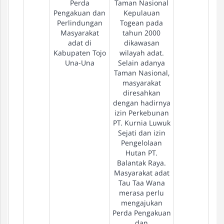
Perda
Taman Nasional
Pengakuan dan
Kepulauan
Perlindungan
Togean pada
Masyarakat
tahun 2000
adat di
dikawasan
Kabupaten Tojo
wilayah adat.
Una-Una
Selain adanya
Taman Nasional,
masyarakat
diresahkan
dengan hadirnya
izin Perkebunan
PT. Kurnia Luwuk
Sejati dan izin
Pengelolaan
Hutan PT.
Balantak Raya.
Masyarakat adat
Tau Taa Wana
merasa perlu
mengajukan
Perda Pengakuan
dan