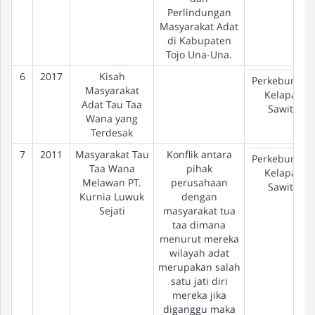
Perlindungan
Masyarakat Adat
di Kabupaten
Tojo Una-Una.
6
2017
Kisah
Perkebunan
Masyarakat
Kelapa
Adat Tau Taa
Sawit
Wana yang
Terdesak
7
2011
Masyarakat Tau
Konflik antara
Perkebunan
Taa Wana
pihak
Kelapa
Melawan PT.
perusahaan
Sawit
Kurnia Luwuk
dengan
Sejati
masyarakat tua
taa dimana
menurut mereka
wilayah adat
merupakan salah
satu jati diri
mereka jika
diganggu maka