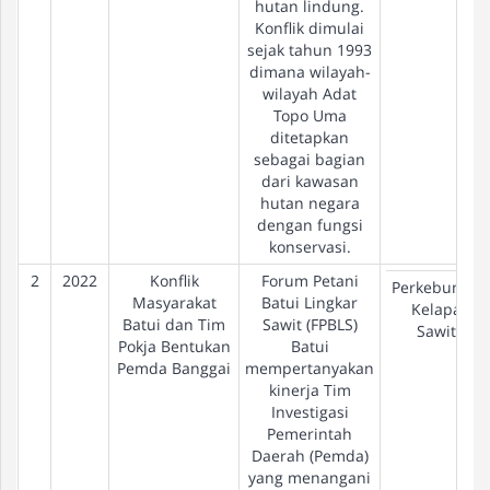
hutan lindung.
Konflik dimulai
sejak tahun 1993
dimana wilayah-
wilayah Adat
Topo Uma
ditetapkan
sebagai bagian
dari kawasan
hutan negara
dengan fungsi
konservasi.
2
2022
Konflik
Forum Petani
Perkebunan
Masyarakat
Batui Lingkar
Kelapa
Batui dan Tim
Sawit (FPBLS)
Sawit
Pokja Bentukan
Batui
Pemda Banggai
mempertanyakan
kinerja Tim
Investigasi
Pemerintah
Daerah (Pemda)
yang menangani