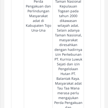
Perda
Taman Nasional
Pengakuan dan
Kepulauan
Perlindungan
Togean pada
Masyarakat
tahun 2000
adat di
dikawasan
Kabupaten Tojo
wilayah adat.
Una-Una
Selain adanya
Taman Nasional,
masyarakat
diresahkan
dengan hadirnya
izin Perkebunan
PT. Kurnia Luwuk
Sejati dan izin
Pengelolaan
Hutan PT.
Balantak Raya.
Masyarakat adat
Tau Taa Wana
merasa perlu
mengajukan
Perda Pengakuan
dan