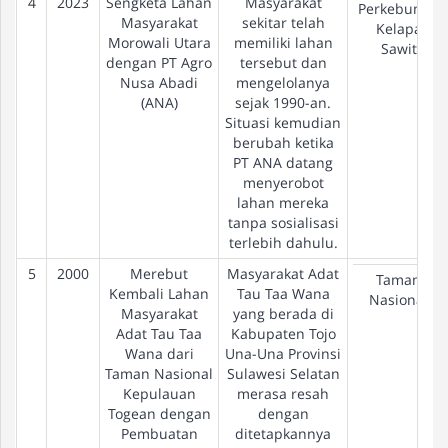
4
2023
Sengketa Lahan
Masyarakat
Perkebunan
Masyarakat
sekitar telah
Kelapa
Morowali Utara
memiliki lahan
Sawit
dengan PT Agro
tersebut dan
Nusa Abadi
mengelolanya
(ANA)
sejak 1990-an.
Situasi kemudian
berubah ketika
PT ANA datang
menyerobot
lahan mereka
tanpa sosialisasi
terlebih dahulu.
5
2000
Merebut
Masyarakat Adat
Taman
Kembali Lahan
Tau Taa Wana
Nasional
Masyarakat
yang berada di
Adat Tau Taa
Kabupaten Tojo
Wana dari
Una-Una Provinsi
Taman Nasional
Sulawesi Selatan
Kepulauan
merasa resah
Togean dengan
dengan
Pembuatan
ditetapkannya