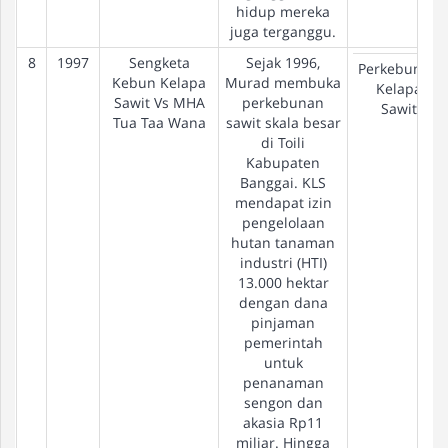
hidup mereka
juga terganggu.
8
1997
Sengketa
Sejak 1996,
Perkebunan
Kebun Kelapa
Murad membuka
Kelapa
Sawit Vs MHA
perkebunan
Sawit
Tua Taa Wana
sawit skala besar
di Toili
Kabupaten
Banggai. KLS
mendapat izin
pengelolaan
hutan tanaman
industri (HTI)
13.000 hektar
dengan dana
pinjaman
pemerintah
untuk
penanaman
sengon dan
akasia Rp11
miliar. Hingga