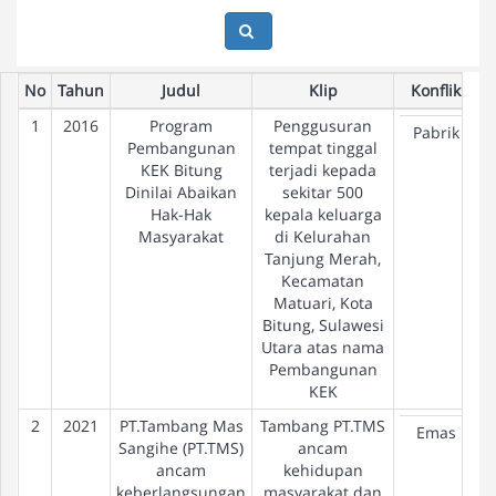
No
Tahun
Judul
Klip
Konflik
1
2016
Program
Penggusuran
Pabrik
Pembangunan
tempat tinggal
KEK Bitung
terjadi kepada
Dinilai Abaikan
sekitar 500
Hak-Hak
kepala keluarga
Masyarakat
di Kelurahan
Tanjung Merah,
Kecamatan
Matuari, Kota
Bitung, Sulawesi
Utara atas nama
Pembangunan
KEK
2
2021
PT.Tambang Mas
Tambang PT.TMS
Emas
Sangihe (PT.TMS)
ancam
ancam
kehidupan
keberlangsungan
masyarakat dan