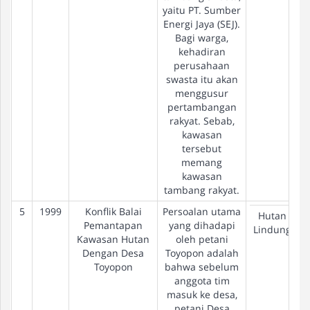
yaitu PT. Sumber
Energi Jaya (SEJ).
Bagi warga,
kehadiran
perusahaan
swasta itu akan
menggusur
pertambangan
rakyat. Sebab,
kawasan
tersebut
memang
kawasan
tambang rakyat.
5
1999
Konflik Balai
Persoalan utama
Hutan
Pemantapan
yang dihadapi
Lindung
Kawasan Hutan
oleh petani
Dengan Desa
Toyopon adalah
Toyopon
bahwa sebelum
anggota tim
masuk ke desa,
petani Desa