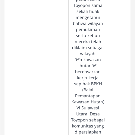
Toyopon sama
sekali tidak
mengetahui
bahwa wilayah
pemukiman
serta kebun
mereka telah
diklaim sebagai
wilayah
â€œkawasan
hutanâ€
berdasarkan
kerja-kerja
sepihak BPKH
(Balai
Pemantapan
Kawasan Hutan)
VI Sulawesi
Utara. Desa
Toyopon sebagai
komunitas yang
dipersiapkan