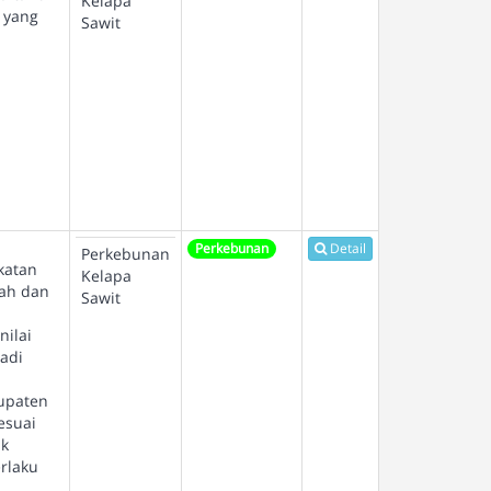
Kelapa
 yang
Sawit
Perkebunan
Detail
Perkebunan
katan
Kelapa
rah dan
Sawit
nilai
adi
upaten
esuai
uk
rlaku