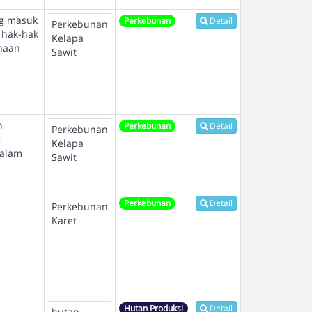
ng masuk
Perkebunan
Detail
Perkebunan
 hak-hak
Kelapa
ahaan
Sawit
h
Perkebunan
Detail
Perkebunan
g
Kelapa
dalam
Sawit
Perkebunan
Detail
Perkebunan
Karet
Hutan Produksi
Detail
hutan