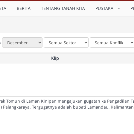
ETA
BERITA
TENTANG TANAH KITA
PUSTAKA
P
n
Klip
yak Tomun di Laman Kinipan mengajukan gugatan ke Pengadilan T
) Palangkaraya. Tergugatnya adalah bupati Lamandau, Kalimanta