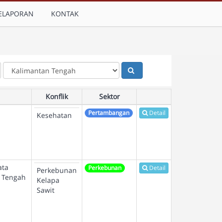
ELAPORAN
KONTAK
Konflik
Sektor
Pertambangan
Detail
Kesehatan
ata
Perkebunan
Detail
Perkebunan
n Tengah
Kelapa
Sawit