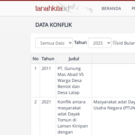
BERANDA
P
DATA KONFLIK
Tahun
s/d Bula
No
Tahun
Judul
1
2011
PT. Gunung
Mas Abad VS
Warga Desa
Bentot dan
Desa Lalap
2
2021
Konflik antara
Masyarakat adat Da
masyarakat
Usaha Negara (PTUN
adat Dayak
Tomun di
Laman Kinipan
dengan