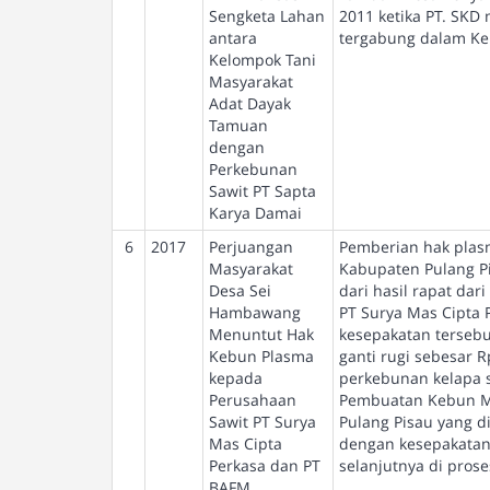
Sengketa Lahan
2011 ketika PT. SK
antara
tergabung dalam Ke
Kelompok Tani
Masyarakat
Adat Dayak
Tamuan
dengan
Perkebunan
Sawit PT Sapta
Karya Damai
6
2017
Perjuangan
Pemberian hak pla
Masyarakat
Kabupaten Pulang Pi
Desa Sei
dari hasil rapat dar
Hambawang
PT Surya Mas Cipta P
Menuntut Hak
kesepakatan tersebu
Kebun Plasma
ganti rugi sebesar 
kepada
perkebunan kelapa 
Perusahaan
Pembuatan Kebun Ma
Sawit PT Surya
Pulang Pisau yang d
Mas Cipta
dengan kesepakatan
Perkasa dan PT
selanjutnya di pro
BAFM