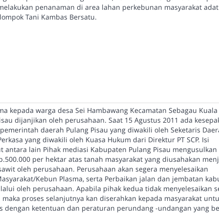
D melakukan penanaman di area lahan perkebunan masyarakat adat
lompok Tani Kambas Bersatu.
sma kepada warga desa Sei Hambawang Kecamatan Sebagau Kuala
sau dijanjikan oleh perusahaan. Saat 15 Agustus 2011 ada kesepa
i pemerintah daerah Pulang Pisau yang diwakili oleh Seketaris Dae
erkasa yang diwakili oleh Kuasa Hukum dari Direktur PT SCP. Isi
t antara lain Pihak mediasi Kabupaten Pulang Pisau mengusulkan 
Rp.500.000 per hektar atas tanah masyarakat yang diusahakan menj
sawit oleh perusahaan. Perusahaan akan segera menyelesaikan
syarakat/Kebun Plasma, serta Perbaikan jalan dan jembatan kab
ilalui oleh perusahaan. Apabila pihak kedua tidak menyelesaikan s
 maka proses selanjutnya kan diserahkan kepada masyarakat unt
ses dengan ketentuan dan peraturan perundang -undangan yang be