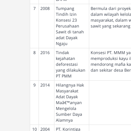
7
2008
Tumpang
Bermula dari proyek
Tindih Izin
dalam wilayah kelola
Konsesi 23
masyarakat, dalam w
Perusahaan
sawit yang sekarang
Sawit di tanah
adat Dayak
Ngaju
8
2016
Tindak
Konsesi PT. MMM yan
kejahatan
memproduksi kayu il
deforestasi
mendorong mafia kay
yang dilakukan
dan sekitar desa Be
PT PMM
9
2014
Hilangnya Hak
Masyarakat
Adat Dayak
Maâ€™anyan
Mengelola
Sumber Daya
Alamnya
10
2004
PT. Korintiga