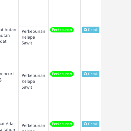
at hutan
Perkebunan
Detail
Perkebunan
hutan
Kelapa
adat
Sawit
mencuri
Perkebunan
Detail
Perkebunan
).
Kelapa
Sawit
kat Adat
Perkebunan
Detail
Perkebunan
da tahun