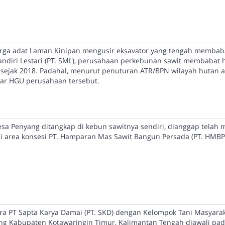
warga adat Laman Kinipan mengusir eksavator yang tengah membab
andiri Lestari (PT. SML), perusahaan perkebunan sawit membabat 
sejak 2018. Padahal, menurut penuturan ATR/BPN wilayah hutan 
uar HGU perusahaan tersebut.
esa Penyang ditangkap di kebun sawitnya sendiri, dianggap telah 
i area konsesi PT. Hamparan Mas Sawit Bangun Persada (PT. HMBP
ra PT Sapta Karya Damai (PT. SKD) dengan Kelompok Tani Masyara
g Kabupaten Kotawaringin Timur, Kalimantan Tengah diawali pa