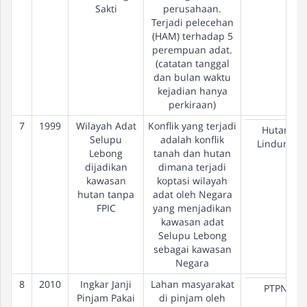
Sakti
perusahaan.
Terjadi pelecehan
(HAM) terhadap 5
perempuan adat.
(catatan tanggal
dan bulan waktu
kejadian hanya
perkiraan)
7
1999
Wilayah Adat
Konflik yang terjadi
Hutan
Selupu
adalah konflik
Lindung
Lebong
tanah dan hutan
dijadikan
dimana terjadi
kawasan
koptasi wilayah
hutan tanpa
adat oleh Negara
FPIC
yang menjadikan
kawasan adat
Selupu Lebong
sebagai kawasan
Negara
8
2010
Ingkar Janji
Lahan masyarakat
PTPN
Pinjam Pakai
di pinjam oleh