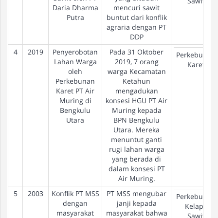
Sawit
Daria Dharma
mencuri sawit
Putra
buntut dari konflik
agraria dengan PT
DDP
4
2019
Penyerobotan
Pada 31 Oktober
Perkebunan
Lahan Warga
2019, 7 orang
Karet
oleh
warga Kecamatan
Perkebunan
Ketahun
Karet PT Air
mengadukan
Muring di
konsesi HGU PT Air
Bengkulu
Muring kepada
Utara
BPN Bengkulu
Utara. Mereka
menuntut ganti
rugi lahan warga
yang berada di
dalam konsesi PT
Air Muring.
5
2003
Konflik PT MSS
PT MSS mengubar
Perkebunan
dengan
janji kepada
Kelapa
masyarakat
masyarakat bahwa
Sawit