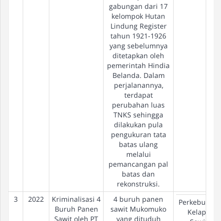
gabungan dari 17
kelompok Hutan
Lindung Register
tahun 1921-1926
yang sebelumnya
ditetapkan oleh
pemerintah Hindia
Belanda. Dalam
perjalanannya,
terdapat
perubahan luas
TNKS sehingga
dilakukan pula
pengukuran tata
batas ulang
melalui
pemancangan pal
batas dan
rekonstruksi.
3
2022
Kriminalisasi 4
4 buruh panen
Perkebunan
Buruh Panen
sawit Mukomuko
Kelapa
Sawit oleh PT
yang dituduh