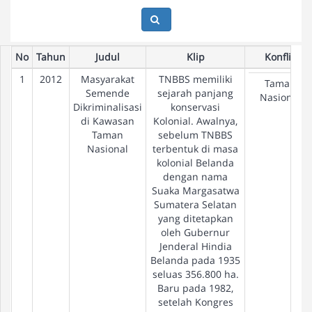
No
Tahun
Judul
Klip
Konflik
1
2012
Masyarakat
TNBBS memiliki
Taman
Semende
sejarah panjang
Nasional
Dikriminalisasi
konservasi
di Kawasan
Kolonial. Awalnya,
Taman
sebelum TNBBS
Nasional
terbentuk di masa
kolonial Belanda
dengan nama
Suaka Margasatwa
Sumatera Selatan
yang ditetapkan
oleh Gubernur
Jenderal Hindia
Belanda pada 1935
seluas 356.800 ha.
Baru pada 1982,
setelah Kongres