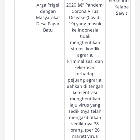
Perkebunan
Arga Prigel
2020 â€” Pandemi
Kelapa
dengan
Corona Virus
Sawit
Masyarakat
Disease (Covid-
Desa Pagar
19) yang masuk
Batu
ke Indonesia
tidak
menghentikan
situasi konflik
agraria,
kriminalisasi dan
kekerasan
terhadap
pejuang agraria.
Bahkan di tengah
konsentrasi
menghentikan
laju virus yang
sedikitnya telah
mengakibatkan
sedikitnya 78
orang, (per 26
maret) Virus