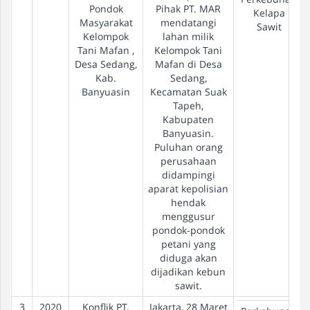
Pondok
Pihak PT. MAR
Kelapa
Masyarakat
mendatangi
Sawit
Kelompok
lahan milik
Tani Mafan ,
Kelompok Tani
Desa Sedang,
Mafan di Desa
Kab.
Sedang,
Banyuasin
Kecamatan Suak
Tapeh,
Kabupaten
Banyuasin.
Puluhan orang
perusahaan
didampingi
aparat kepolisian
hendak
menggusur
pondok-pondok
petani yang
diduga akan
dijadikan kebun
sawit.
3
2020
Konflik PT.
Jakarta, 28 Maret