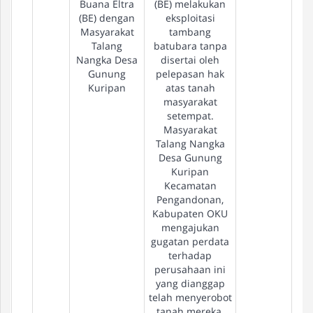
Buana Eltra
(BE) melakukan
(BE) dengan
eksploitasi
Masyarakat
tambang
Talang
batubara tanpa
Nangka Desa
disertai oleh
Gunung
pelepasan hak
Kuripan
atas tanah
masyarakat
setempat.
Masyarakat
Talang Nangka
Desa Gunung
Kuripan
Kecamatan
Pengandonan,
Kabupaten OKU
mengajukan
gugatan perdata
terhadap
perusahaan ini
yang dianggap
telah menyerobot
tanah mereka.