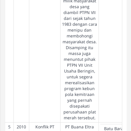
milik masyarakat
desa yang
diambil PTPN VII
dari sejak tahun
1983 dengan cara
menipu dan
membohongi
masyarakat desa.
Disamping itu
massa juga
menuntut pihak
PTPN VII Unit
Usaha Beringin,
untuk segera
merealisasikan
program kebun
pola kemitraan
yang pernah
disepakati
perusahaan plat
merah tersebut.
5
2010
Konflik PT
PT Buana Eltra
Batu Bara