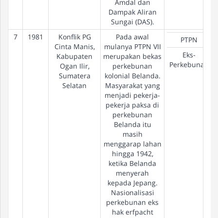
Amdal dan
Dampak Aliran
Sungai (DAS).
7
1981
Konflik PG
Pada awal
PTPN
Cinta Manis,
mulanya PTPN VII
Eks-
Kabupaten
merupakan bekas
Perkebunan
Ogan Ilir,
perkebunan
Sumatera
kolonial Belanda.
Selatan
Masyarakat yang
menjadi pekerja-
pekerja paksa di
perkebunan
Belanda itu
masih
menggarap lahan
hingga 1942,
ketika Belanda
menyerah
kepada Jepang.
Nasionalisasi
perkebunan eks
hak erfpacht